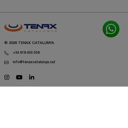
© 2026 TENAX CATALUNYA.
+34 618 455 558
info@tenaxcatalunya.cat
Carro para barrido manual
Barredoras de calles
Baldeadoras para limpieza viaria