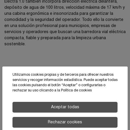
Electra 1.0 también incorpora dirección eléctrica delantera,
depósito de agua de 100 litros, velocidad máxima de 17 km/h y
una cabina ergonómica e insonorizada para garantizar la
comodidad y la seguridad del operador. Todo ello la convierte
en una solución profesional para municipios, empresas de
servicios y operadores que buscan una barredora vial eléctrica
compacta, fiable y preparada para la limpieza urbana
sostenible.
Utilizamos cookies propias y de terceros para ofrecer nuestros
Descubre más noticias
servicios y recoger información estadística. Puede aceptar todas
las cookies pulsando el botón “Aceptar” o configurarlas o
rechazar su uso clicando a la
Política de cookies
Aceptar todas
Rechazar cookies