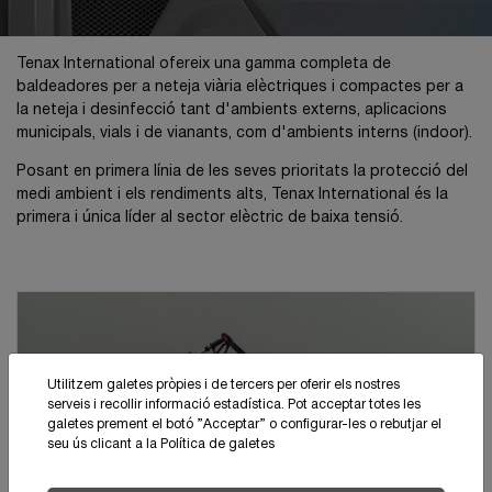
Tenax International ofereix una gamma completa de
baldeadores per a neteja viària elèctriques i compactes per a
la neteja i desinfecció tant d'ambients externs, aplicacions
municipals, vials i de vianants, com d'ambients interns (indoor).
Posant en primera línia de les seves prioritats la protecció del
medi ambient i els rendiments alts, Tenax International és la
primera i única líder al sector elèctric de baixa tensió.
Utilitzem galetes pròpies i de tercers per oferir els nostres
serveis i recollir informació estadística. Pot acceptar totes les
galetes prement el botó ”Acceptar” o configurar-les o rebutjar el
seu ús clicant a la
Política de galetes