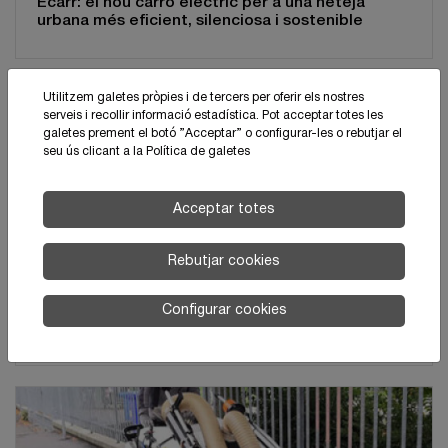
Ecarr: el nou carro elèctric per a una neteja
urbana més eficient, silenciosa i sostenible
Utilitzem galetes pròpies i de tercers per oferir els nostres
serveis i recollir informació estadística. Pot acceptar totes les
galetes prement el botó ”Acceptar” o configurar-les o rebutjar el
seu ús clicant a la
Política de galetes
Acceptar totes
Rebutjar cookies
Innovació, sostenibilitat i servei: així és la
Configurar cookies
filosofia de Tenax Catalunya