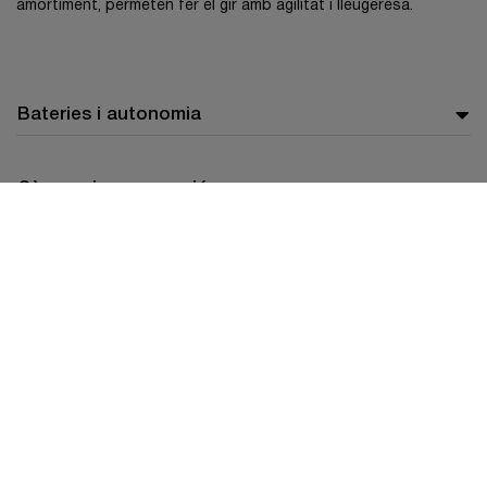
amortiment, permeten fer el gir amb agilitat i lleugeresa.
Bateries i autonomia
Càrrega i recuperació
Escombrat
Contenidor de residus
Conducció segura i comoda
Connectivitat