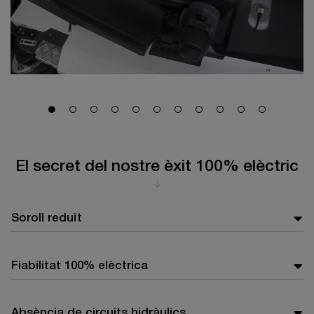
El secret del nostre èxit 100% elèctric
Soroll reduït
Fiabilitat 100% elèctrica
Absència de circuits hidràulics